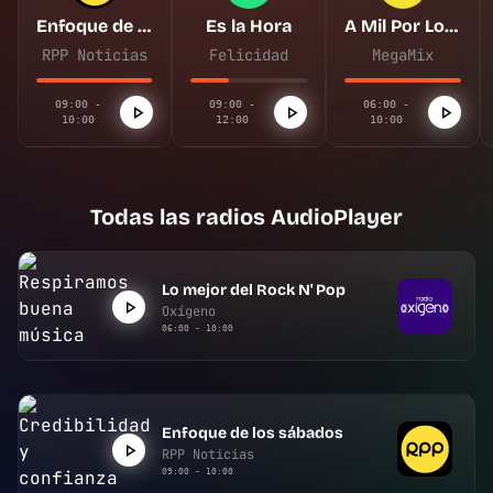
Enfoque de los sábados
Es la Hora
A Mil Por Lora
RPP Noticias
Felicidad
MegaMix
09:00 -
09:00 -
06:00 -
10:00
12:00
10:00
Todas las radios AudioPlayer
Lo mejor del Rock N' Pop
Oxígeno
06:00 - 10:00
Enfoque de los sábados
RPP Noticias
09:00 - 10:00