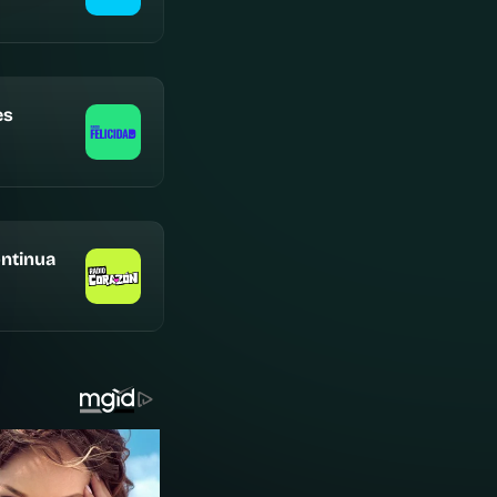
es
ntinua