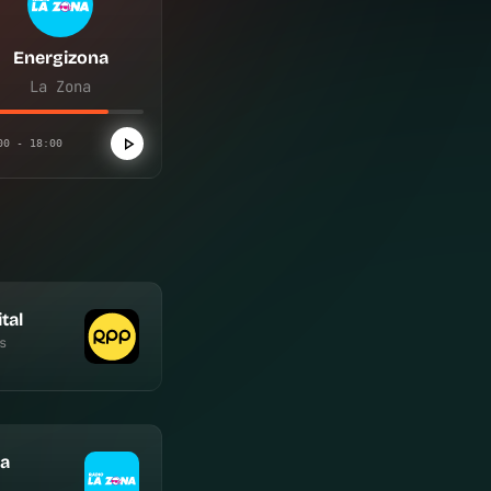
Energizona
La Zona
00 - 18:00
tal
s
na