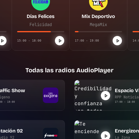
Días Felices
Mix Deportivo
Felicidad
MegaMix
15:00 - 18:00
17:00 - 19:00
14:
Todas las radios AudioPlayer
affic Show
Espacio Vi
ígeno
RPP Noticia
00 - 19:00
17:00 - 18:00
tación 92
Energizo
udio 92
La Zona