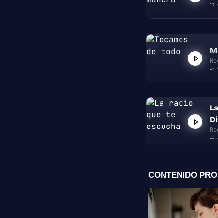
17:
Mi
Me
17:
La
D
Ra
15: