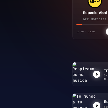
Espacio Vital
RPP Noticias
17:00 - 18:00
Tr
Ox
16:
Es
St