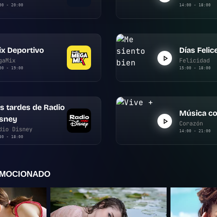
00 - 20:00
14:00 - 18:00
x Deportivo
Días Felic
gaMix
Felicidad
00 - 19:00
15:00 - 18:00
s tardes de Radio
Música co
isney
Corazón
dio Disney
14:00 - 21:00
30 - 18:00