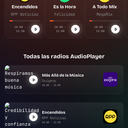
Encendidos
Es la Hora
A Todo Mix
RPP Noticias
Felicidad
MegaMix
10:00 -
10:00 -
10:00 -
12:30
12:00
13:00
Todas las radios AudioPlayer
Más Allá de la Música
Oxígeno
10:00 - 13:00
Encendidos
RPP Noticias
10:00 - 12:30