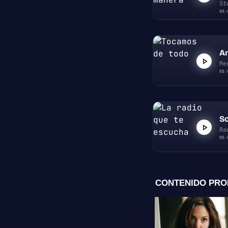
St
00:
A
Me
05:
So
Ra
05: