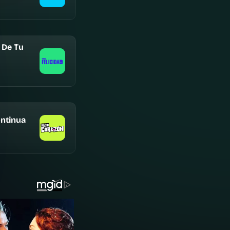
 De Tu
ntinua