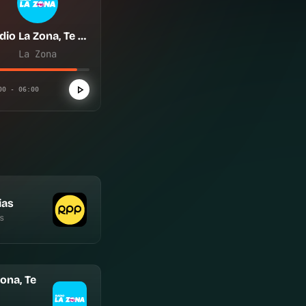
Radio La Zona, Te enciende
La Zona
00 - 06:00
ias
s
ona, Te