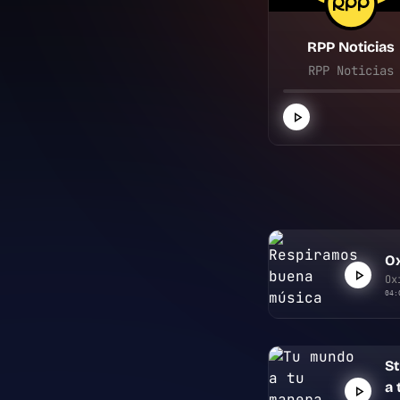
RPP Noticias
RPP Noticias
Ox
Ox
04:
S
a 