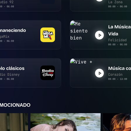
udio 92
La Zona
00 - 06:00
00:00 - 06:00
La Música
maneciendo
Vida
gaMix
Felicidad
00 - 06:00
00:00 - 06:00
lo clásicos
Música co
dio Disney
Corazón
00 - 06:00
00:00 - 13:00