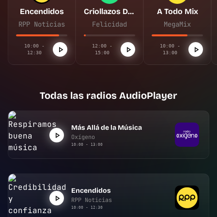
Encendidos
Criollazos De Felicidad
A Todo Mix
RPP Noticias
Felicidad
MegaMix
10:00 -
12:00 -
10:00 -
12:30
15:00
13:00
Todas las radios AudioPlayer
Más Allá de la Música
Oxígeno
10:00 - 13:00
Encendidos
RPP Noticias
10:00 - 12:30