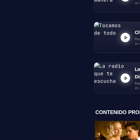
16:
Ch
Me
14:
La
D
Ra
15: