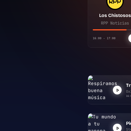
Los Chistosos
RPP Noticias
16:00 - 17:00
Tr
Ox
16:
P
St