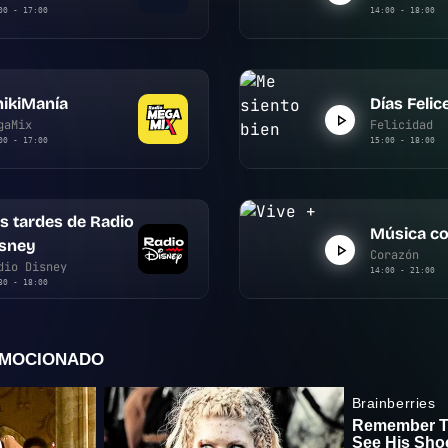
00 - 17:00
14:00 - 18:00
ikiManía
Días Felic
gaMix
Felicidad
00 - 17:00
15:00 - 18:00
s tardes de Radio
Música co
isney
Corazón
dio Disney
14:00 - 21:00
30 - 18:00