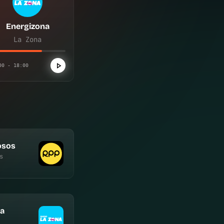
Energizona
La Zona
00 - 18:00
osos
s
na