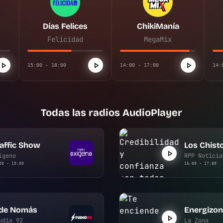
Días Felices
ChikiManía
Felicidad
MegaMix
15:00 - 18:00
14:00 - 17:00
14:
Todas las radios AudioPlayer
affic Show
Los Chist
ígeno
RPP Noticia
00 - 19:00
16:00 - 17:00
ide Nomás
Energizo
udio 92
La Zona