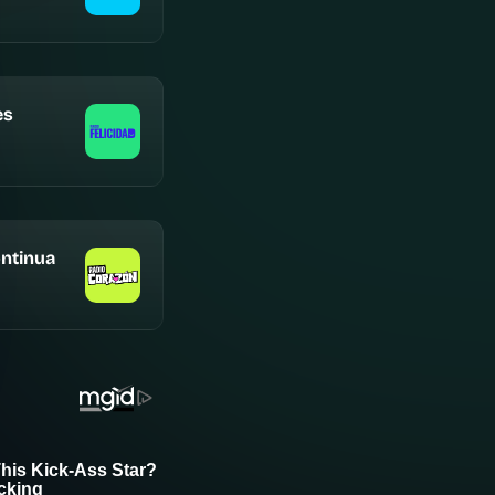
es
ntinua