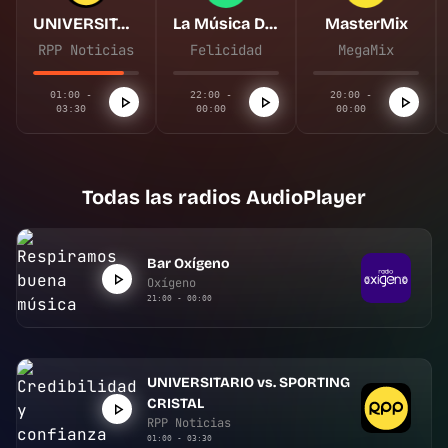
UNIVERSITARIO vs. SPORTING CRISTAL
La Música De Tu Vida
MasterMix
RPP Noticias
Felicidad
MegaMix
01:00 -
22:00 -
20:00 -
03:30
00:00
00:00
Todas las radios AudioPlayer
Bar Oxígeno
Oxígeno
21:00 - 00:00
UNIVERSITARIO vs. SPORTING
CRISTAL
RPP Noticias
01:00 - 03:30