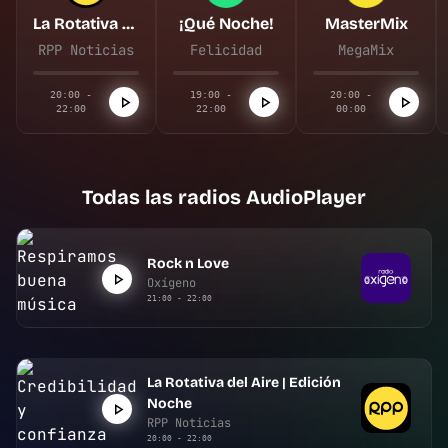
La Rotativa del Aire | Edición Noche
¡Qué Noche!
MasterMix
RPP Noticias
Felicidad
MegaMix
20:00 -
19:00 -
20:00 -
22:00
22:00
00:00
Todas las radios AudioPlayer
Rock n Love
Oxígeno
21:00 - 22:00
La Rotativa del Aire | Edición
Noche
RPP Noticias
20:00 - 22:00