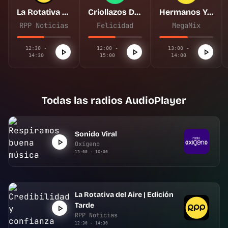
La Rotativa del Aire | Edición Tarde
Criollazos De Felicidad
Hermanos Yaipén y sus amigos
RPP Noticias
Felicidad
MegaMix
12:30 -
12:00 -
13:00 -
14:30
15:00
14:00
Todas las radios AudioPlayer
Sonido Viral
Oxígeno
13:00 - 16:00
La Rotativa del Aire | Edición
Tarde
RPP Noticias
12:30 - 14:30