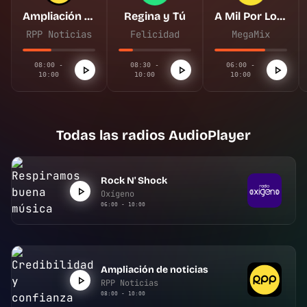
Ampliación de noticias
Regina y Tú
A Mil Por Lora
RPP Noticias
Felicidad
MegaMix
08:00 -
08:30 -
06:00 -
10:00
10:00
10:00
Todas las radios AudioPlayer
Rock N' Shock
Oxígeno
06:00 - 10:00
Ampliación de noticias
RPP Noticias
08:00 - 10:00