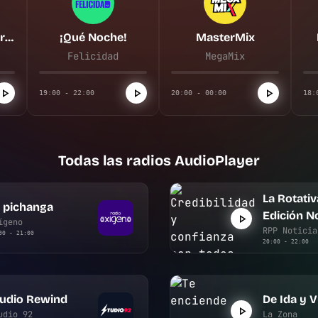
La Rotativa del Aire | Edición Noche
¡Qué Noche!
MasterMix
Felicidad
MegaMix
19:00 - 22:00
20:00 - 00:00
18:
Todas las radios AudioPlayer
La Rotativa
 pichanga
Edición N
ígeno
RPP Noticia
00 - 21:00
20:00 - 22:00
tudio Rewind
De Ida y V
udio 92
La Zona