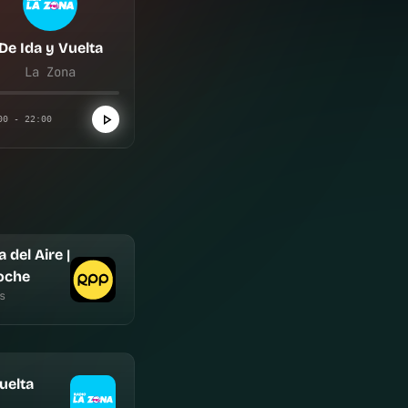
De Ida y Vuelta
La Zona
00 - 22:00
 del Aire |
oche
s
uelta