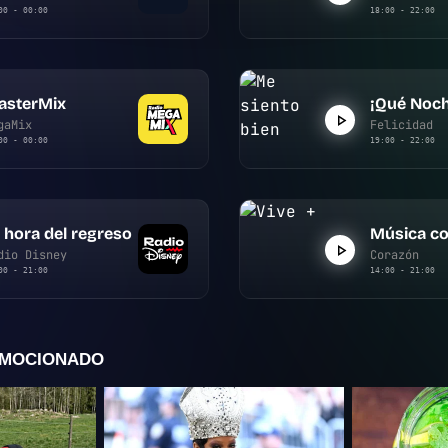
00 - 00:00
18:00 - 22:00
asterMix
¡Qué Noch
gaMix
Felicidad
00 - 00:00
19:00 - 22:00
 hora del regreso
Música co
dio Disney
Corazón
00 - 21:00
14:00 - 21:00