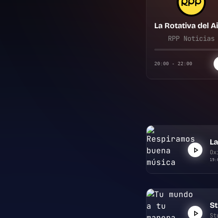
RPP Noticias
20:00 - 22:00
La
Ox
19:
S
St