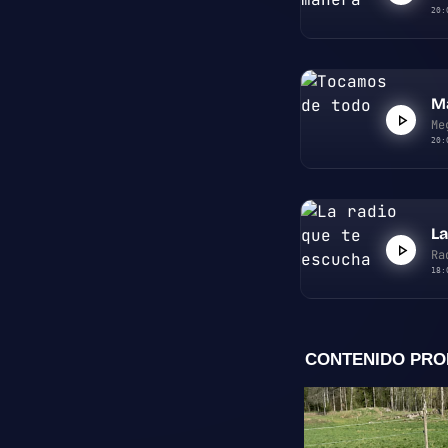
20:
M
Me
20:
La
Ra
18: