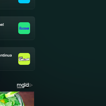
e!
ntinua