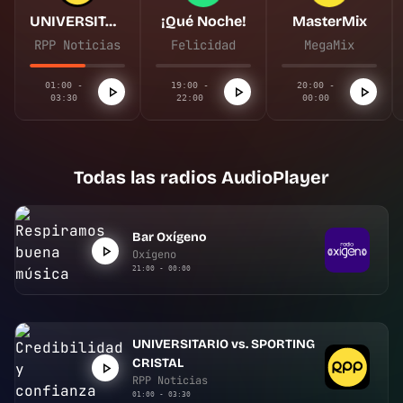
UNIVERSITARIO vs. SPORTING CRISTAL
¡Qué Noche!
MasterMix
RPP Noticias
Felicidad
MegaMix
01:00 -
19:00 -
20:00 -
03:30
22:00
00:00
Todas las radios AudioPlayer
Bar Oxígeno
Oxígeno
21:00 - 00:00
UNIVERSITARIO vs. SPORTING
CRISTAL
RPP Noticias
01:00 - 03:30