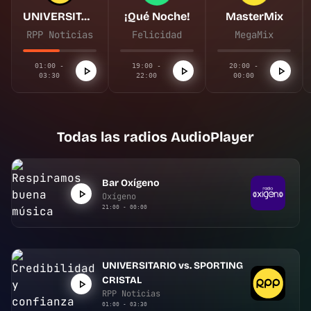
UNIVERSITARIO vs. SPORTING CRISTAL
¡Qué Noche!
MasterMix
RPP Noticias
Felicidad
MegaMix
01:00 -
19:00 -
20:00 -
03:30
22:00
00:00
Todas las radios AudioPlayer
Bar Oxígeno
Oxígeno
21:00 - 00:00
UNIVERSITARIO vs. SPORTING
CRISTAL
RPP Noticias
01:00 - 03:30