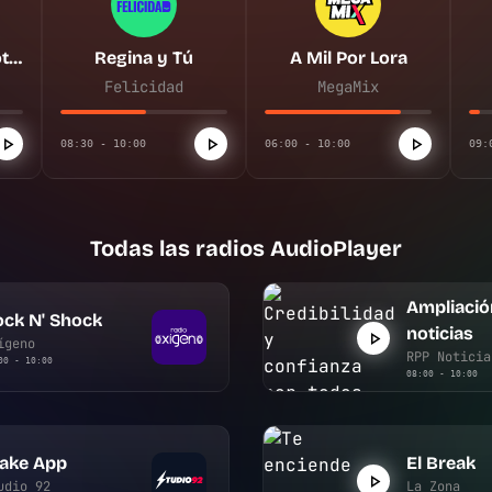
Ampliación de noticias
Regina y Tú
A Mil Por Lora
Felicidad
MegaMix
08:30 - 10:00
06:00 - 10:00
09:
Todas las radios AudioPlayer
Ampliació
ck N' Shock
noticias
ígeno
RPP Noticia
00 - 10:00
08:00 - 10:00
ake App
El Break
udio 92
La Zona