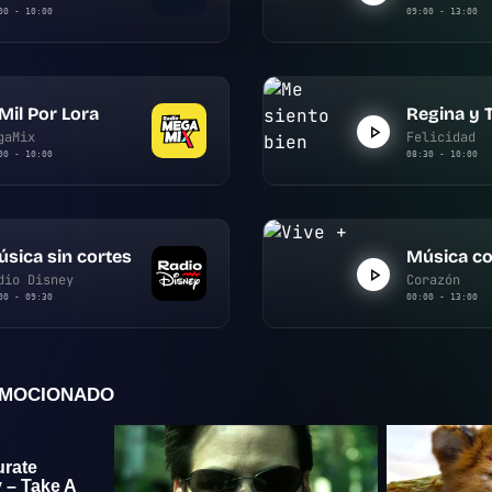
00 - 10:00
09:00 - 13:00
Mil Por Lora
Regina y 
gaMix
Felicidad
00 - 10:00
08:30 - 10:00
sica sin cortes
Música co
dio Disney
Corazón
00 - 09:30
00:00 - 13:00