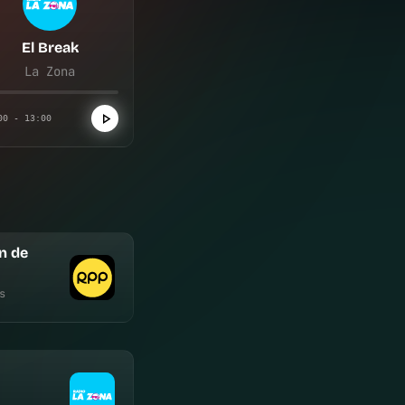
El Break
La Zona
00 - 13:00
n de
s