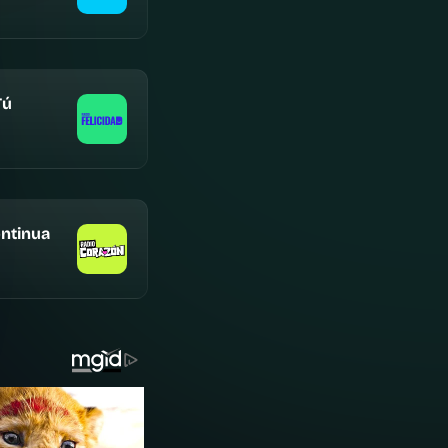
Tú
ntinua