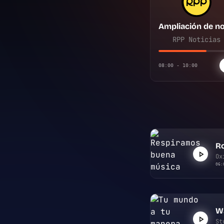
RPP Noticias
08:00 - 10:00
Ro
Ox
06:
W
St