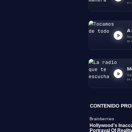
07:
A 
Me
06:
Mú
Ra
09: