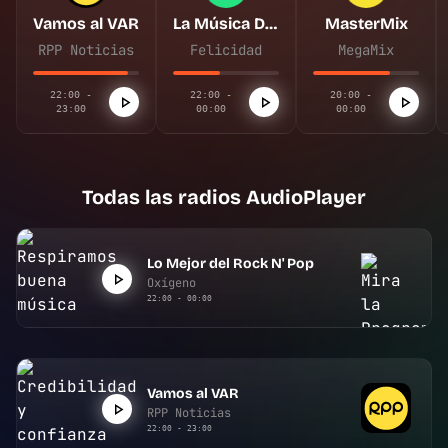
Vamos al VAR
La Música De Tu Vida
MasterMix
RPP Noticias
Felicidad
MegaMix
22:00 -
22:00 -
20:00 -
23:00
00:00
00:00
Todas las radios AudioPlayer
Lo Mejor del Rock N' Pop
Oxígeno
22:00 - 00:00
Vamos al VAR
RPP Noticias
22:00 - 23:00