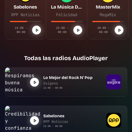
Sabelones
La Música De Tu Vida
MasterMix
RPP Noticias
Felicidad
MegaMix
23:00 -
22:00 -
20:00 -
00:00
00:00
00:00
Todas las radios AudioPlayer
Lo Mejor del Rock N' Pop
Oxígeno
22:00 - 00:00
Sabelones
RPP Noticias
23:00 - 00:00