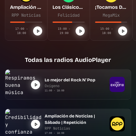
Ampliación de Noticias | Sábado | Repetición
Los Clásicos de Felicidad
¡Tocamos De Todo!
RPP Noticias
Felicidad
MegaMix
17:00 -
15:00 -
15:00 -
18:00
19:00
18:00
Todas las radios AudioPlayer
Lo mejor del Rock N' Pop
Oxígeno
11:00 - 18:00
Ampliación de Noticias |
Sábado | Repetición
RPP Noticias
17:00 - 18:00