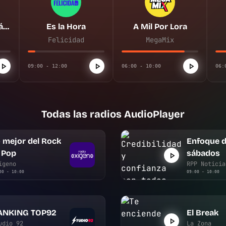
Enfoque de los sábados
Es la Hora
A Mil Por Lora
Felicidad
MegaMix
09:00 - 12:00
06:00 - 10:00
06:
Todas las radios AudioPlayer
 mejor del Rock
Enfoque d
 Pop
sábados
ígeno
RPP Noticia
00 - 10:00
09:00 - 10:00
ANKING TOP92
El Break
udio 92
La Zona