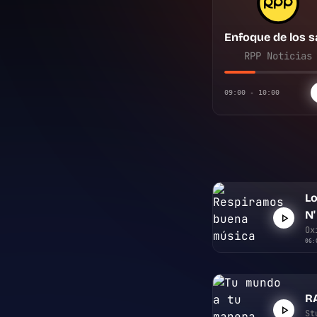
RPP Noticias
09:00 - 10:00
Lo
N'
Ox
06:
R
St