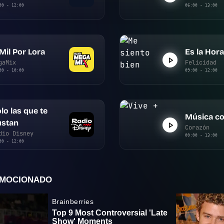
00 - 12:00
06:00 - 13:00
Mil Por Lora
Es la Hora
gaMix
Felicidad
00 - 10:00
09:00 - 12:00
lo las que te
Música co
ustan
Corazón
dio Disney
00:00 - 13:00
00 - 12:00