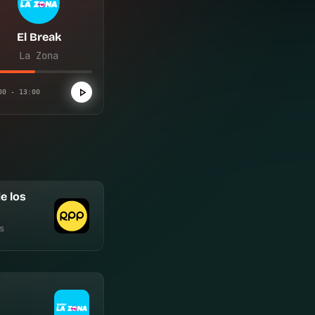
El Break
La Zona
00 - 13:00
e los
s