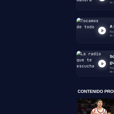
09:
A 
Me
06:
So
g
Ra
08: