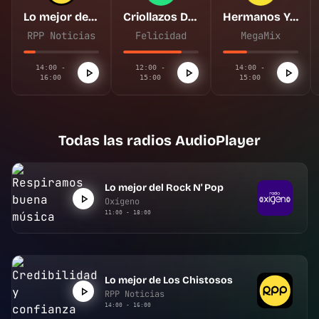
Lo mejor de Los Chistosos
Criollazos De Felicidad
Hermanos Yaipén y sus amigos
RPP Noticias
Felicidad
MegaMix
14:00 -
12:00 -
14:00 -
16:00
15:00
15:00
Todas las radios AudioPlayer
Lo mejor del Rock N' Pop
Oxígeno
11:00 - 18:00
Lo mejor de Los Chistosos
RPP Noticias
14:00 - 16:00