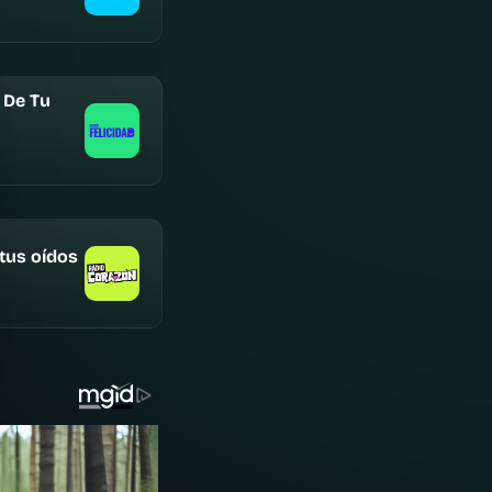
 De Tu
 tus oídos