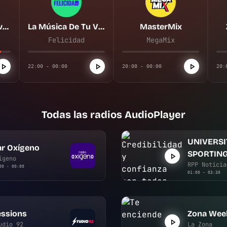
UNIVERSITARIO vs. SPORTING CRISTAL
La Música De Tu Vida
MasterMix
Felicidad
MegaMix
22:00 - 00:00
20:00 - 00:00
20:
Todas las radios AudioPlayer
UNIVERSI
ar Oxígeno
SPORTING
ígeno
RPP Noticia
00 - 00:00
01:00 - 03:30
essions
Zona Wee
udio 92
La Zona