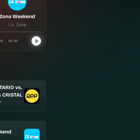
Zona Weekend
La Zona
00 - 00:00
TARIO vs.
 CRISTAL
s
kend