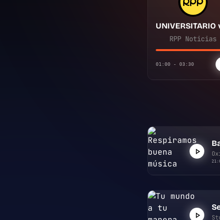
RPP Noticias
01:00 - 03:30
B
Ox
21:
S
St