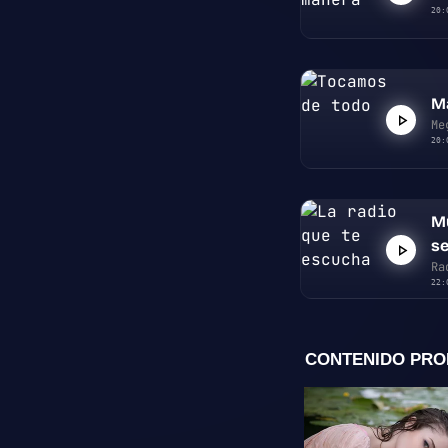
20:
M
Me
20:
Mu
s
Ra
22: