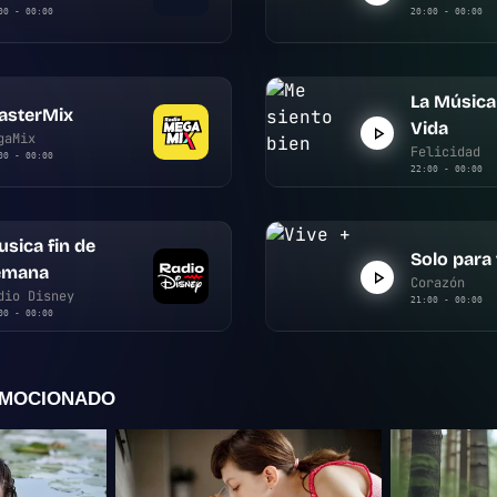
00 - 00:00
20:00 - 00:00
La Música
asterMix
Vida
gaMix
Felicidad
00 - 00:00
22:00 - 00:00
sica fin de
Solo para
emana
Corazón
dio Disney
21:00 - 00:00
00 - 00:00