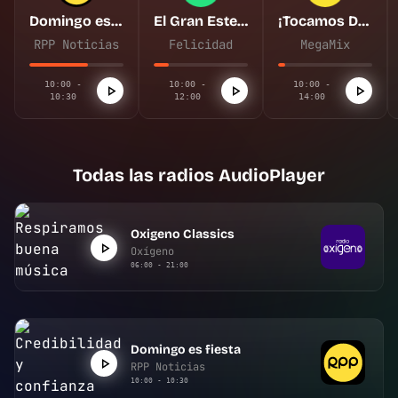
Domingo es fiesta
El Gran Estelar del domingo
¡Tocamos DE TODO!
RPP Noticias
Felicidad
MegaMix
10:00 -
10:00 -
10:00 -
10:30
12:00
14:00
Todas las radios AudioPlayer
Oxigeno Classics
Oxígeno
06:00 - 21:00
Domingo es fiesta
RPP Noticias
10:00 - 10:30