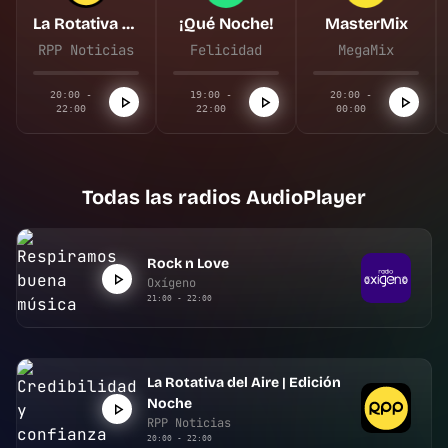
La Rotativa del Aire | Edición Noche
¡Qué Noche!
MasterMix
RPP Noticias
Felicidad
MegaMix
20:00 -
19:00 -
20:00 -
22:00
22:00
00:00
Todas las radios AudioPlayer
Rock n Love
Oxígeno
21:00 - 22:00
La Rotativa del Aire | Edición
Noche
RPP Noticias
20:00 - 22:00