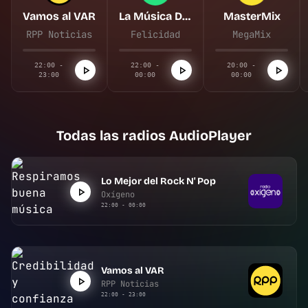
Vamos al VAR
La Música De Tu Vida
MasterMix
RPP Noticias
Felicidad
MegaMix
22:00 -
22:00 -
20:00 -
23:00
00:00
00:00
Todas las radios AudioPlayer
Lo Mejor del Rock N' Pop
Oxígeno
22:00 - 00:00
Vamos al VAR
RPP Noticias
22:00 - 23:00