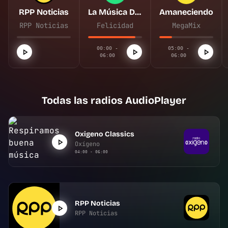
RPP Noticias
La Música De Tu Vida
Amaneciendo
RPP Noticias
Felicidad
MegaMix
00:00 -
05:00 -
06:00
06:00
Todas las radios AudioPlayer
Oxigeno Classics
Oxígeno
04:00 - 06:00
RPP Noticias
RPP Noticias