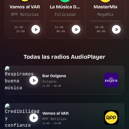
Vamos al VAR
La Música De Tu Vida
MasterMix
RPP Noticias
Felicidad
MegaMix
22:00 -
22:00 -
20:00 -
23:00
00:00
00:00
Todas las radios AudioPlayer
Bar Oxígeno
Oxígeno
21:00 - 00:00
Vamos al VAR
RPP Noticias
22:00 - 23:00