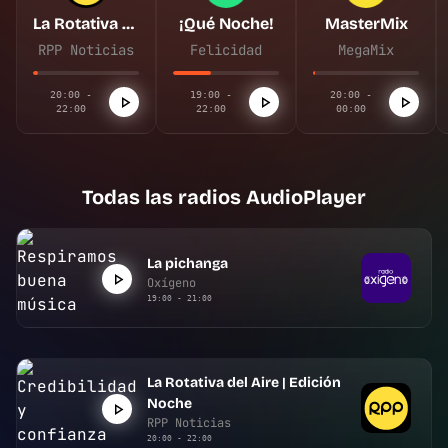
La Rotativa del Aire | Edición Noche
¡Qué Noche!
MasterMix
RPP Noticias
Felicidad
MegaMix
20:00 -
19:00 -
20:00 -
22:00
22:00
00:00
Todas las radios AudioPlayer
La pichanga
Oxígeno
19:00 - 21:00
La Rotativa del Aire | Edición
Noche
RPP Noticias
20:00 - 22:00