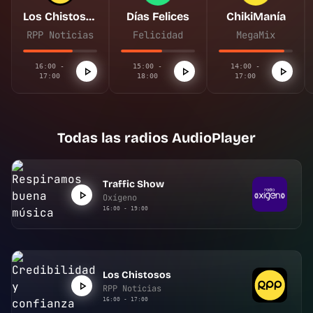
Los Chistosos
Días Felices
ChikiManía
RPP Noticias
Felicidad
MegaMix
16:00 -
15:00 -
14:00 -
17:00
18:00
17:00
Todas las radios AudioPlayer
Traffic Show
Oxígeno
16:00 - 19:00
Los Chistosos
RPP Noticias
16:00 - 17:00