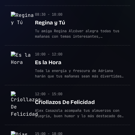
orientación e información para cuidar tu
salud, mente y alma.
08:30 - 10:00
Regina y Tú
Tu amiga Regina Alcóver alegra todas tus
mañanas con temas interesantes,
reflexiones y más.
10:00 - 12:00
Es la Hora
Toda la energía y frescura de Adriana
harán que tus mañanas sean más divertidas.
Disfruta de los mejores consejos de
bienestar belleza y cocina de la mano de
nuestros especialistas.
12:00 - 15:00
Criollazos De Felicidad
Alex Casazola acompaña tus almuerzos con
alegría, buen humor y lo más destacado de
la música criolla.
15:00 - 18:00