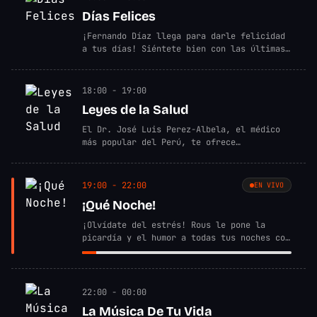
Días Felices
¡Fernando Díaz llega para darle felicidad
a tus días! Siéntete bien con las últimas
noticias del país, de tus artistas
favoritos, entrevistas y mucha diversión.
18:00 - 19:00
Leyes de la Salud
El Dr. José Luis Perez-Albela, el médico
más popular del Perú, te ofrece
orientación e información para cuidar tu
salud, mente y alma.
19:00 - 22:00
EN VIVO
¡Qué Noche!
¡Olvídate del estrés! Rous le pone la
picardía y el humor a todas tus noches con
los mejores consejos y compañía para que
te sientas bien.
22:00 - 00:00
La Música De Tu Vida