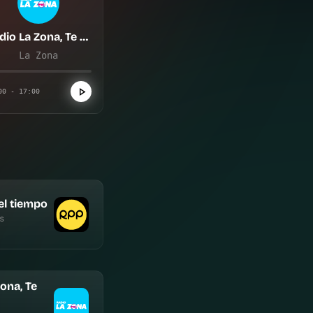
Radio La Zona, Te enciende
La Zona
00 - 17:00
el tiempo
s
ona, Te