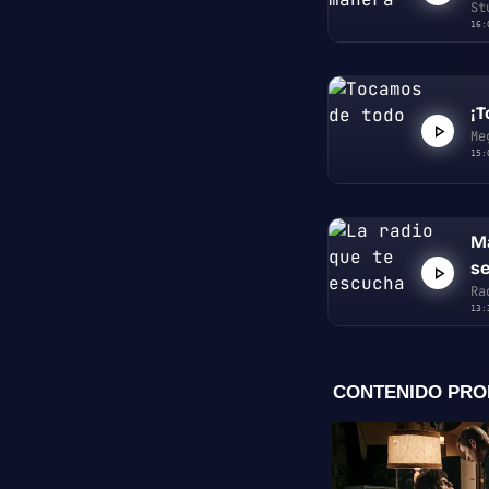
St
16:
¡
Me
15:
Ma
s
Ra
13: