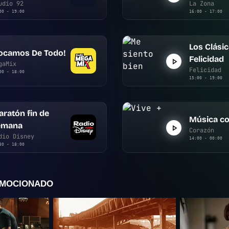
udio 92
La Zona
00 - 19:00
16:00 - 17:00
Los Clási
Tocamos De Todo!
Felicidad
gaMix
Felicidad
00 - 18:00
15:00 - 19:00
ratón fin de
Música co
emana
Corazón
dio Disney
14:00 - 00:00
30 - 18:00