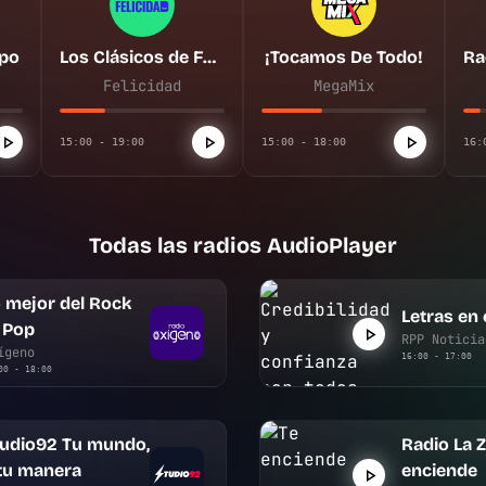
mpo
Los Clásicos de Felicidad
¡Tocamos De Todo!
Felicidad
MegaMix
15:00 - 19:00
15:00 - 18:00
16:
Todas las radios AudioPlayer
 mejor del Rock
Letras en 
 Pop
RPP Noticia
ígeno
16:00 - 17:00
00 - 18:00
tudio92 Tu mundo,
Radio La Z
tu manera
enciende