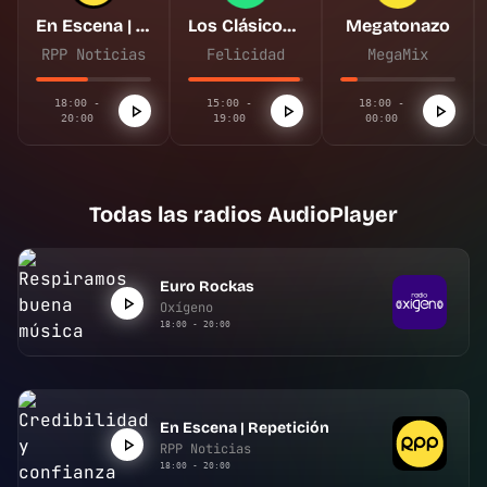
En Escena | Repetición
Los Clásicos de Felicidad
Megatonazo
RPP Noticias
Felicidad
MegaMix
18:00 -
15:00 -
18:00 -
20:00
19:00
00:00
Todas las radios AudioPlayer
Euro Rockas
Oxígeno
18:00 - 20:00
En Escena | Repetición
RPP Noticias
18:00 - 20:00