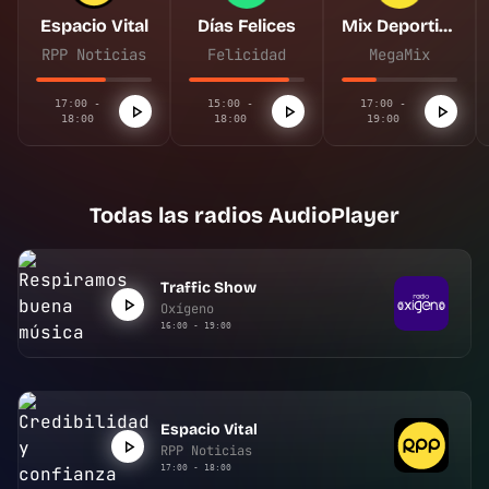
Espacio Vital
Días Felices
Mix Deportivo
RPP Noticias
Felicidad
MegaMix
17:00 -
15:00 -
17:00 -
18:00
18:00
19:00
Todas las radios AudioPlayer
Traffic Show
Oxígeno
16:00 - 19:00
Espacio Vital
RPP Noticias
17:00 - 18:00