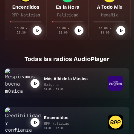
Encendidos
Es la Hora
A Todo Mix
RPP Noticias
Felicidad
MegaMix
10:00 -
10:00 -
10:00 -
12:30
12:00
13:00
Todas las radios AudioPlayer
Más Allá de la Música
Oxígeno
10:00 - 13:00
Encendidos
RPP Noticias
10:00 - 12:30