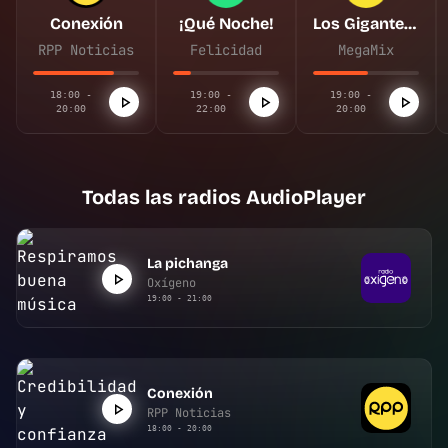
Conexión
¡Qué Noche!
Los Gigantes de la Megacumbia
RPP Noticias
Felicidad
MegaMix
18:00 -
19:00 -
19:00 -
20:00
22:00
20:00
Todas las radios AudioPlayer
La pichanga
Oxígeno
19:00 - 21:00
Conexión
RPP Noticias
18:00 - 20:00