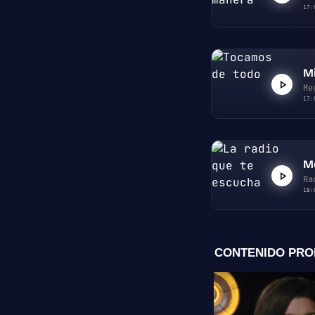
17:
Mi
Me
17:
M
Ra
18: