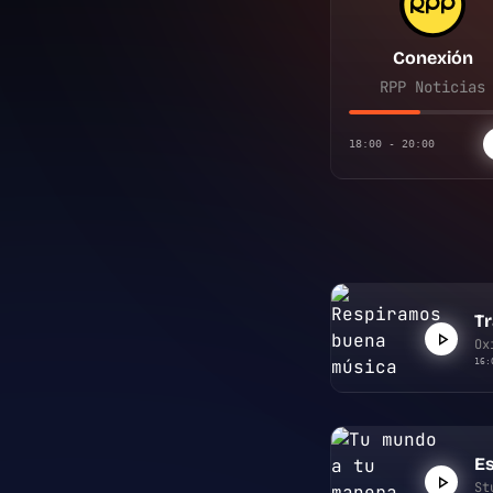
Conexión
RPP Noticias
18:00 - 20:00
Tr
Ox
16:
Es
St