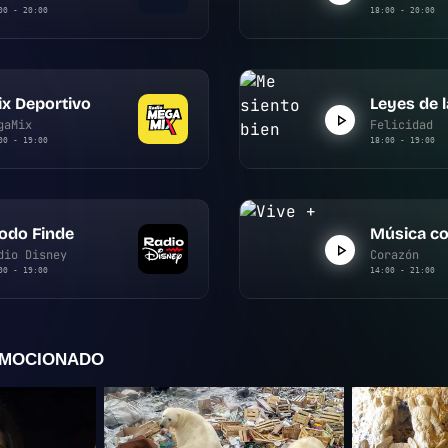
00 - 20:00
18:00 - 20:00
x Deportivo
Leyes de l
gaMix
Felicidad
00 - 19:00
18:00 - 19:00
odo Finde
Música co
dio Disney
Corazón
00 - 19:00
14:00 - 21:00