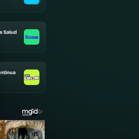
a Salud
ntinua