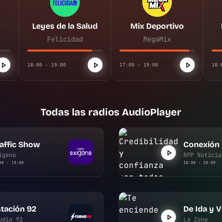
Leyes de la Salud
Mix Deportivo
Felicidad
MegaMix
18:00 - 19:00
17:00 - 19:00
18:
Todas las radios AudioPlayer
affic Show
Conexión
ígeno
RPP Noticia
00 - 19:00
18:00 - 20:00
tación 92
De Ida y V
udio 92
La Zona