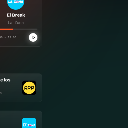
El Break
La Zona
00 - 13:00
e los
s