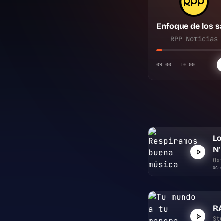
RPP Noticias
09:00 - 10:00
Lo
N'
Ox
06:
R
St