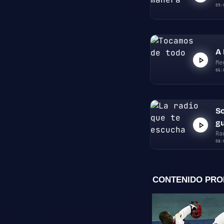
09:
A 
Me
06:
So
g
Ra
08: