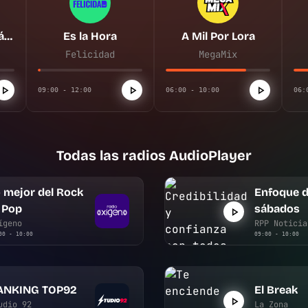
Enfoque de los sábados
Es la Hora
A Mil Por Lora
Felicidad
MegaMix
09:00 - 12:00
06:00 - 10:00
06:
Todas las radios AudioPlayer
 mejor del Rock
Enfoque d
 Pop
sábados
ígeno
RPP Noticia
00 - 10:00
09:00 - 10:00
ANKING TOP92
El Break
udio 92
La Zona