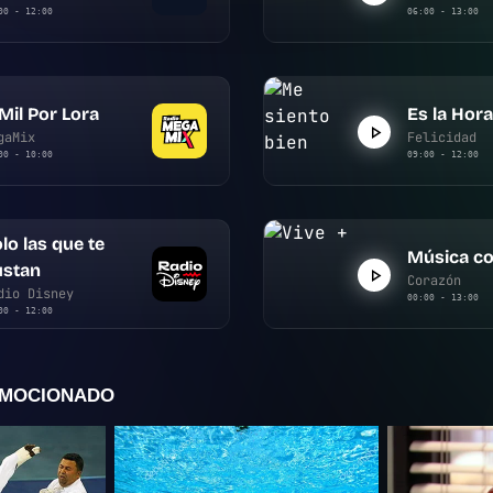
00 - 12:00
06:00 - 13:00
Mil Por Lora
Es la Hora
gaMix
Felicidad
00 - 10:00
09:00 - 12:00
lo las que te
Música co
ustan
Corazón
dio Disney
00:00 - 13:00
00 - 12:00