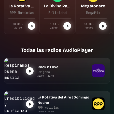
La Rotativa del Aire | Domingo Noche
La Divina Palabra
Megatonazo
RPP Noticias
Felicidad
MegaMix
20:00 -
19:00 -
18:00 -
22:00
22:00
00:00
Todas las radios AudioPlayer
Rock n Love
Oxígeno
21:00 - 22:00
La Rotativa del Aire | Domingo
Noche
RPP Noticias
20:00 - 22:00