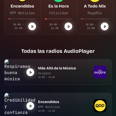
Encendidos
Es la Hora
A Todo Mix
RPP Noticias
Felicidad
MegaMix
10:00 -
10:00 -
10:00 -
12:30
12:00
13:00
Todas las radios AudioPlayer
Más Allá de la Música
Oxígeno
10:00 - 13:00
Encendidos
RPP Noticias
10:00 - 12:30