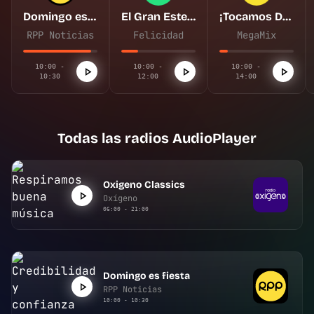
Domingo es fiesta
El Gran Estelar del domingo
¡Tocamos DE TODO!
RPP Noticias
Felicidad
MegaMix
10:00 -
10:00 -
10:00 -
10:30
12:00
14:00
Todas las radios AudioPlayer
Oxigeno Classics
Oxígeno
06:00 - 21:00
Domingo es fiesta
RPP Noticias
10:00 - 10:30