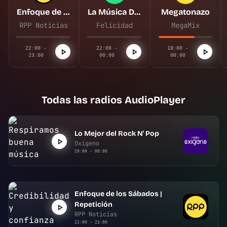
Enfoque de los Sábados | Repetición
La Música De Tu Vida
Megatonazo
RPP Noticias
Felicidad
MegaMix
22:00 -
22:00 -
18:00 -
23:00
00:00
00:00
Todas las radios AudioPlayer
Lo Mejor del Rock N' Pop
Oxígeno
20:00 - 00:00
Enfoque de los Sábados |
Repetición
RPP Noticias
22:00 - 23:00