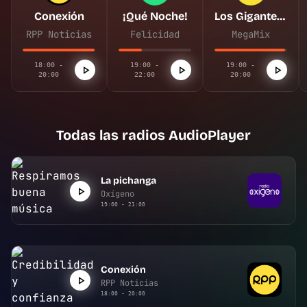
Conexión
¡Qué Noche!
Los Gigantes de la Megacumbia
RPP Noticias
Felicidad
MegaMix
18:00 -
19:00 -
19:00 -
20:00
22:00
20:00
Todas las radios AudioPlayer
La pichanga
Oxígeno
19:00 - 21:00
Conexión
RPP Noticias
18:00 - 20:00