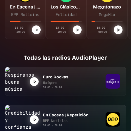
En Escena | Repetición
Los Clásicos de Felicidad
Megatonazo
RPP Noticias
Felicidad
MegaMix
18:00 -
15:00 -
18:00 -
20:00
19:00
00:00
Todas las radios AudioPlayer
Euro Rockas
Oxígeno
18:00 - 20:00
En Escena | Repetición
RPP Noticias
18:00 - 20:00