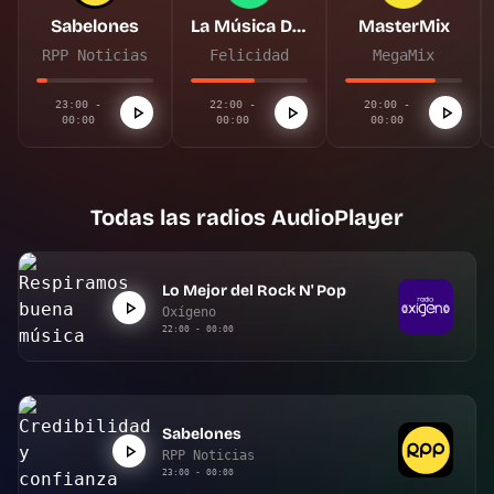
Sabelones
La Música De Tu Vida
MasterMix
RPP Noticias
Felicidad
MegaMix
23:00 -
22:00 -
20:00 -
00:00
00:00
00:00
Todas las radios AudioPlayer
Lo Mejor del Rock N' Pop
Oxígeno
22:00 - 00:00
Sabelones
RPP Noticias
23:00 - 00:00