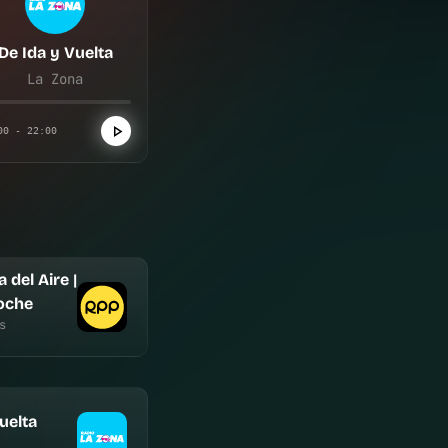
De Ida y Vuelta
La Zona
00 - 22:00
 del Aire |
oche
s
uelta