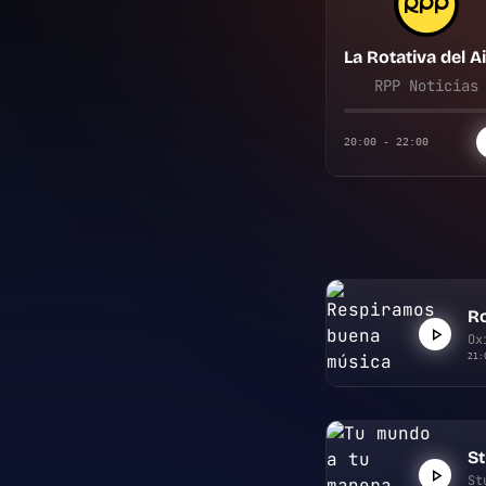
RPP Noticias
20:00 - 22:00
Ro
Ox
21:
S
St