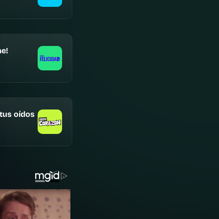
e!
 tus oídos