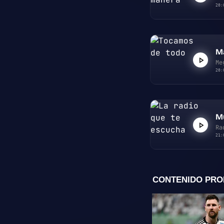
20:
M
Me
20:
Mú
Ra
21: