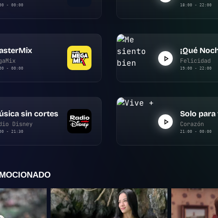
00 - 00:00
18:00 - 22:00
asterMix
¡Qué Noch
gaMix
Felicidad
00 - 00:00
19:00 - 22:00
sica sin cortes
Solo para
dio Disney
Corazón
00 - 21:30
21:00 - 00:00