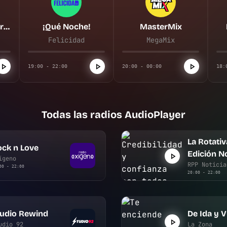
La Rotativa del Aire | Edición Noche
¡Qué Noche!
MasterMix
Felicidad
MegaMix
19:00 - 22:00
20:00 - 00:00
18:
Todas las radios AudioPlayer
La Rotativa
ck n Love
Edición N
ígeno
RPP Noticia
00 - 22:00
20:00 - 22:00
tudio Rewind
De Ida y V
udio 92
La Zona