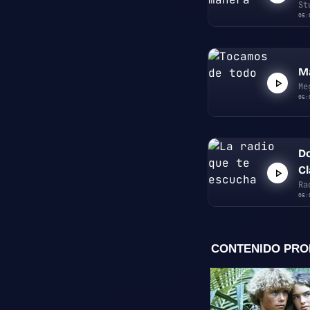
St
06:
M
Me
06:
D
Cl
Ra
R
06: