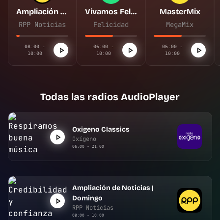
Ampliación de Noticias | Domingo
Vivamos Felices
MasterMix
RPP Noticias
Felicidad
MegaMix
08:00 -
06:00 -
06:00 -
10:00
10:00
10:00
Todas las radios AudioPlayer
Oxigeno Classics
Oxígeno
06:00 - 21:00
Ampliación de Noticias |
Domingo
RPP Noticias
08:00 - 10:00