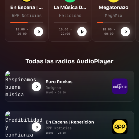
En Escena | Repetición
La Música De Tu Vida
Megatonazo
RPP Noticias
Felicidad
MegaMix
18:00 -
19:00 -
18:00 -
20:00
22:00
00:00
Todas las radios AudioPlayer
Euro Rockas
Oxígeno
18:00 - 20:00
En Escena | Repetición
RPP Noticias
18:00 - 20:00