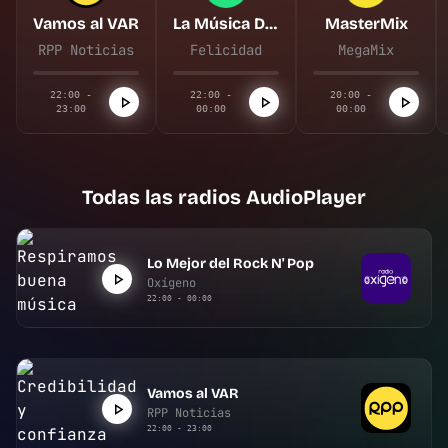
Vamos al VAR
La Música De Tu Vida
MasterMix
RPP Noticias
Felicidad
MegaMix
22:00 -
22:00 -
20:00 -
23:00
00:00
00:00
Todas las radios AudioPlayer
Lo Mejor del Rock N' Pop
Oxígeno
22:00 - 00:00
Vamos al VAR
RPP Noticias
22:00 - 23:00