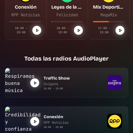
Conexión
Leyes de la Salud
Mix Deportivo
RPP Noticias
Felicidad
MegaMix
18:00 -
18:00 -
17:00 -
20:00
19:00
19:00
Todas las radios AudioPlayer
Traffic Show
Oxígeno
16:00 - 19:00
Conexión
RPP Noticias
18:00 - 20:00