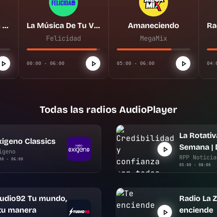
La Rotativa de fin de Semana | Domingo
La Música De Tu Vida
Amaneciendo
Felicidad
MegaMix
00:00 - 06:00
05:00 - 06:00
04:
Todas las radios AudioPlayer
La Rotativ
igeno Classics
Semana |
ígeno
RPP Noticia
00 - 06:00
05:00 - 08:00
tudio92 Tu mundo,
Radio La Z
tu manera
enciende