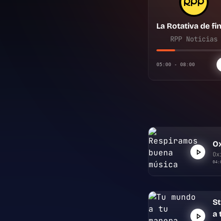
RPP Noticias
05:00 - 08:00
Ox
Ox
04:
S
a 