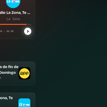
Radio La Zona, Te enciende
La Zona
00 - 06:00
a de fin de
 Domingo
s
ona, Te