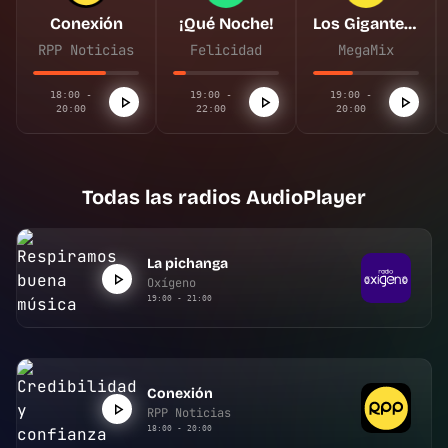
Conexión
¡Qué Noche!
Los Gigantes de la Megacumbia
RPP Noticias
Felicidad
MegaMix
18:00 -
19:00 -
19:00 -
20:00
22:00
20:00
Todas las radios AudioPlayer
La pichanga
Oxígeno
19:00 - 21:00
Conexión
RPP Noticias
18:00 - 20:00